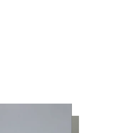
rslegomina@gmail.com
919 07 467