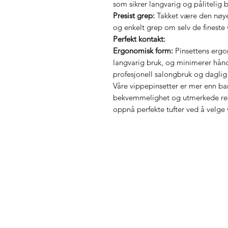
som sikrer langvarig og pålitelig b
Presist grep:
Takket være den nøye 
og enkelt grep om selv de fineste 
Perfekt kontakt:
Ergonomisk form:
Pinsettens ergo
langvarig bruk, og minimerer håndt
profesjonell salongbruk og dagli
Våre vippepinsetter er mer enn bar
bekvemmelighet og utmerkede resul
oppnå perfekte tufter ved å velge 