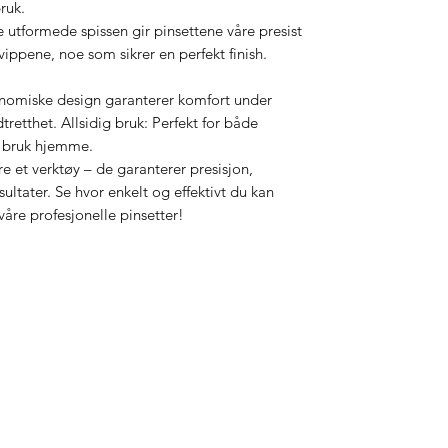
ruk.
utformede spissen gir pinsettene våre presist
vippene, noe som sikrer en perfekt finish.
nomiske design garanterer komfort under
retthet. Allsidig bruk: Perfekt for både
g bruk hjemme.
e et verktøy – de garanterer presisjon,
tater. Se hvor enkelt og effektivt du kan
våre profesjonelle pinsetter!