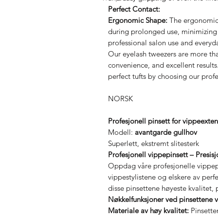
Perfect Contact:
Ergonomic Shape:
The ergonomic 
during prolonged use, minimizing h
professional salon use and everyd
Our eyelash tweezers are more tha
convenience, and excellent results
perfect tufts by choosing our prof
NORSK
Profesjonell pinsett for vippeexte
Modell:
avantgarde gullhov
Superlett, ekstremt slitesterk
Profesjonell vippepinsett – Presi
Oppdag våre profesjonelle vippepi
vippestylistene og elskere av perfek
disse pinsettene høyeste kvalitet,
Nøkkelfunksjoner ved pinsettene v
Materiale av høy kvalitet:
Pinsetten