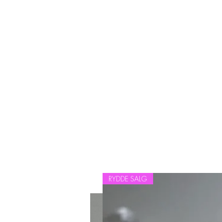
ROYALSIS LEGOMINA
Skjønnhetssalong
Home
Priser
Tjenester
Butikk
Bestillingsvilkår
RYDDE SALG