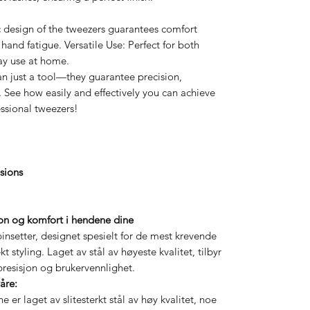
design of the tweezers guarantees comfort
and fatigue. Versatile Use: Perfect for both
ay use at home.
n just a tool—they guarantee precision,
. See how easily and effectively you can achieve
essional tweezers!
nsions
sjon og komfort i hendene dine
nsetter, designet spesielt for de mest krevende
t styling. Laget av stål av høyeste kvalitet, tilbyr
 presisjon og brukervennlighet.
åre:
e er laget av slitesterkt stål av høy kvalitet, noe